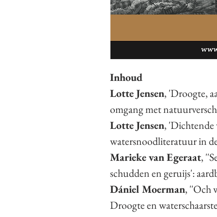
Inhoud
Lotte Jensen
, 'Droogte, 
omgang met natuurverschi
Lotte Jensen
, 'Dichtende 
watersnoodliteratuur in d
Marieke van Egeraat
, ''
schudden en geruijs': aar
Dániel Moerman
, ''Och 
Droogte en waterschaarste