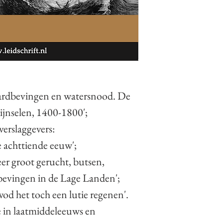
aardbevingen en watersnood. De
jnselen, 1400-1800';
verslaggevers:
e achttiende eeuw';
Seer groot gerucht, butsen,
dbevingen in de Lage Landen';
wod het toch een lutie regenen'.
 in laatmiddeleeuws en