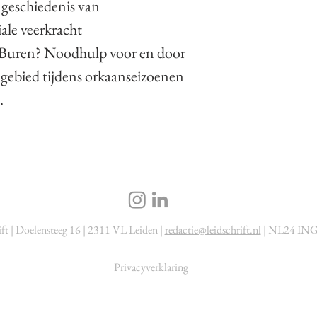
geschiedenis van
ale veerkracht
 Buren? Noodhulp voor en door
 gebied tijdens orkaanseizoenen
.
ift | Doelensteeg 16 | 2311 VL Leiden |
redactie@leidschrift.nl
| NL24 ING
Privacyverklaring