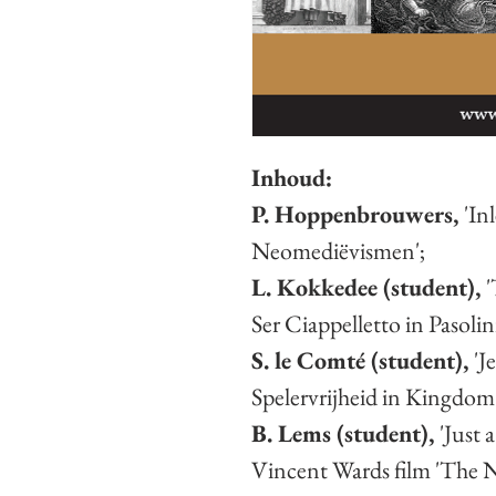
Inhoud:
P. Hoppenbrouwers,
'In
Neomediëvismen';
L. Kokkedee (student),
'
Ser Ciappelletto in Pasoli
S. le Comté (student),
'J
Spelervrijheid in Kingdom
B. Lems (student),
'Just 
Vincent Wards film 'The N