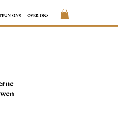
TEUN ONS
OVER ONS
erne
uwen