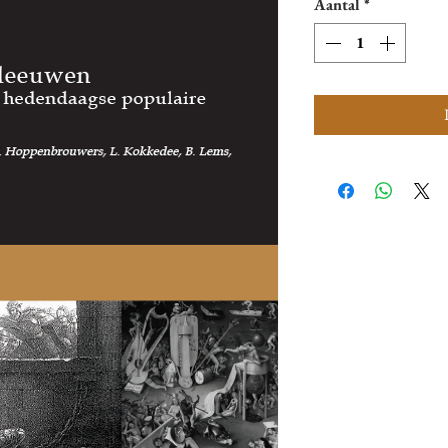
Aantal
*