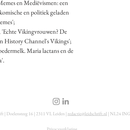
Memes en Mediëvismen: een
komische en politiek geladen
emes';
,
'Echte Vikingvrouwen? De
n History Channel's Vikings';
edermelk. Maria lactans en de
'.
ift | Doelensteeg 16 | 2311 VL Leiden |
redactie@leidschrift.nl
| NL24 ING
Privacyverklaring