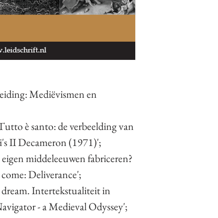
leiding: Mediëvismen en
Tutto è santo: de verbeelding van
ni's II Decameron (1971)';
e eigen middeleeuwen fabriceren?
 come: Deliverance';
a dream. Intertekstualiteit in
avigator - a Medieval Odyssey';