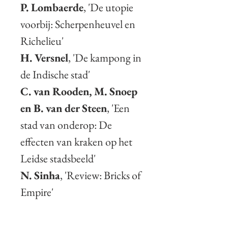
P. Lombaerde
, 'De utopie
voorbij: Scherpenheuvel en
Richelieu'
H. Versnel
, 'De kampong in
de Indische stad'
C. van Rooden, M. Snoep
en B. van der Steen
, 'Een
stad van onderop: De
effecten van kraken op het
Leidse stadsbeeld'
N. Sinha
, 'Review: Bricks of
Empire'
J. Barreveld en M. de
Vreugd
, 'Cobblestone