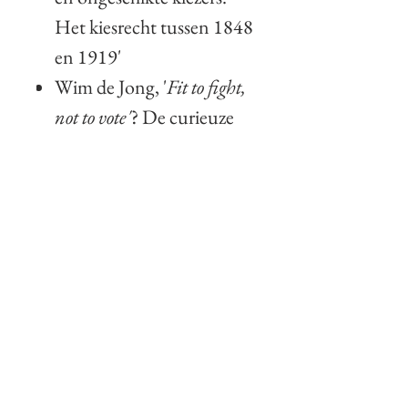
Het kiesrecht tussen 1848
en 1919'
Wim de Jong, '
Fit to fight,
not to vote'
? De curieuze
geschiedenis van de
kiesgerechtigde leeftijd in
Nederland in
internationaal perspectief'
Diederik Smit, 'De
Hollandsche
Verkiezingsroman. Een
vergeten genre uit de
literatuurgeschiedenis'