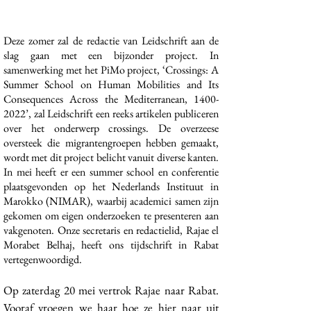
Deze zomer zal de redactie van Leidschrift aan de
slag gaan met een bijzonder project. In
samenwerking met het PiMo project, ‘Crossings: A
Summer School on Human Mobilities and Its
Consequences Across the Mediterranean,
1400-
2022
’, zal Leidschrift een reeks artikelen publiceren
over het onderwerp crossings. De overzeese
oversteek die migrantengroepen hebben gemaakt,
wordt met dit project belicht vanuit diverse kanten.
In mei heeft er een summer school en conferentie
plaatsgevonden op het Nederlands Instituut in
Marokko (NIMAR), waarbij academici samen zijn
gekomen om eigen onderzoeken te presenteren aan
vakgenoten. Onze secretaris en redactielid, Rajae el
Morabet Belhaj, heeft ons tijdschrift in Rabat
vertegenwoordigd.
Op zaterdag 20 mei vertrok Rajae naar Rabat.
Vooraf vroegen we haar hoe ze hier naar uit