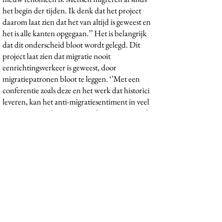
het begin der tijden. Ik denk dat het project
daarom laat zien dat het van altijd is geweest en
het is alle kanten opgegaan.’’ Het is belangrijk
dat dit onderscheid bloot wordt gelegd. Dit
project laat zien dat migratie nooit
eenrichtingsverkeer is geweest, door
migratiepatronen bloot te leggen. ‘’Met een
conferentie zoals deze en het werk dat historici
leveren, kan het anti-migratiesentiment in veel
westerse samenlevingen misschien tegen worden
gegaan.’’ Het zal helpen het te laten
verminderen. ‘’Doordat wij als Leidschrift de
publieke werken publiceren en verspreiden via
social media komen ze ook terecht bij niet-
academici.’’
En natuurlijk is dit project ook een groot
leerproces voor zowel Rajae als Leidschrift. ‘’Na
mijn studie wil ik zelf de wetenschap ingaan. Dit