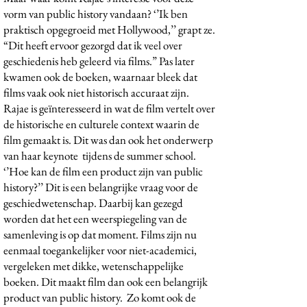
vorm van public history vandaan? ‘’Ik ben
praktisch opgegroeid met Hollywood,’’ grapt ze.
“Dit heeft ervoor gezorgd dat ik veel over
geschiedenis heb geleerd via films.” Pas later
kwamen ook de boeken, waarnaar bleek dat
films vaak ook niet historisch accuraat zijn.
Rajae is geïnteresseerd in wat de film vertelt over
de historische en culturele context waarin de
film gemaakt is. Dit was dan ook het onderwerp
van haar keynote tijdens de summer school.
‘’Hoe kan de film een product zijn van public
history?’’ Dit is een belangrijke vraag voor de
geschiedwetenschap. Daarbij kan gezegd
worden dat het een weerspiegeling van de
samenleving is op dat moment. Films zijn nu
eenmaal toegankelijker voor niet-academici,
vergeleken met dikke, wetenschappelijke
boeken. Dit maakt film dan ook een belangrijk
product van public history. Zo komt ook de