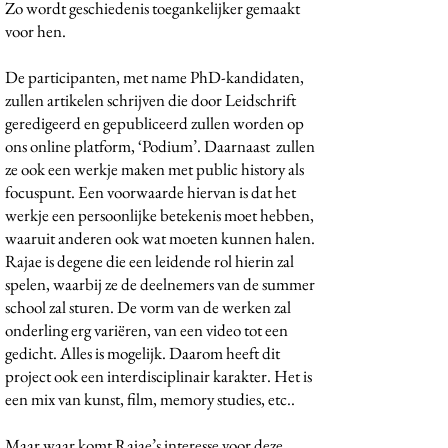
Zo wordt geschiedenis toegankelijker gemaakt
voor hen.
De participanten, met name PhD-kandidaten,
zullen artikelen schrijven die door Leidschrift
geredigeerd en gepubliceerd zullen worden op
ons online platform, ‘Podium’. Daarnaast zullen
ze ook een werkje maken met public history als
focuspunt. Een voorwaarde hiervan is dat het
werkje een persoonlijke betekenis moet hebben,
waaruit anderen ook wat moeten kunnen halen.
Rajae is degene die een leidende rol hierin zal
spelen, waarbij ze de deelnemers van de summer
school zal sturen. De vorm van de werken zal
onderling erg variëren, van een video tot een
gedicht. Alles is mogelijk. Daarom heeft dit
project ook een interdisciplinair karakter. Het is
een mix van kunst, film, memory studies, etc..
Maar waar komt Rajae’s interesse voor deze