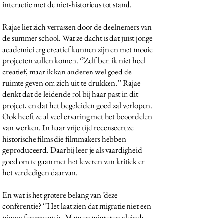
interactie met de niet-historicus tot stand.
Rajae liet zich verrassen door de deelnemers van
de summer school. Wat ze dacht is dat juist jonge
academici erg creatief kunnen zijn en met mooie
projecten zullen komen. ‘’Zelf ben ik niet heel
creatief, maar ik kan anderen wel goed de
ruimte geven om zich uit te drukken.’’ Rajae
denkt dat de leidende rol bij haar past in dit
project, en dat het begeleiden goed zal verlopen.
Ook heeft ze al veel ervaring met het beoordelen
van werken. In haar vrije tijd recenseert ze
historische films die filmmakers hebben
geproduceerd. Daarbij leer je als vaardigheid
goed om te gaan met het leveren van kritiek en
het verdedigen daarvan.
En wat is het grotere belang van ’deze
conferentie? ‘’Het laat zien dat migratie niet een
nieuw fenomeen is. Mensen migreren al sinds