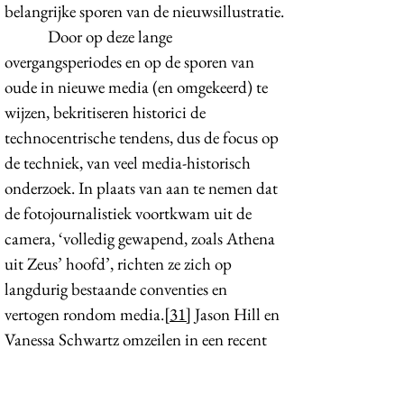
belangrijke sporen van de nieuwsillustratie.
Door op deze lange
overgangsperiodes en op de sporen van
oude in nieuwe media (en omgekeerd) te
wijzen, bekritiseren historici de
technocentrische tendens, dus de focus op
de techniek, van veel media-historisch
onderzoek. In plaats van aan te nemen dat
de fotojournalistiek voortkwam uit de
camera, ‘volledig gewapend, zoals Athena
uit Zeus’ hoofd’, richten ze zich op
langdurig bestaande conventies en
vertogen rondom media.
[31]
Jason Hill en
Vanessa Schwartz omzeilen in een recent
boek de valkuil van het technocentrisme
door ‘afbeeldingen van het nieuws’ te